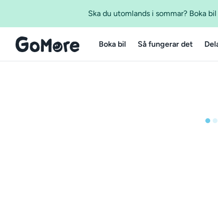
Ska du utomlands i sommar? Boka bil m
Boka bil
Så fungerar det
Del