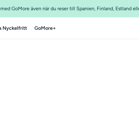
ed GoMore även när du reser till Spanien, Finland, Estland ell
a Nyckelfritt
GoMore+