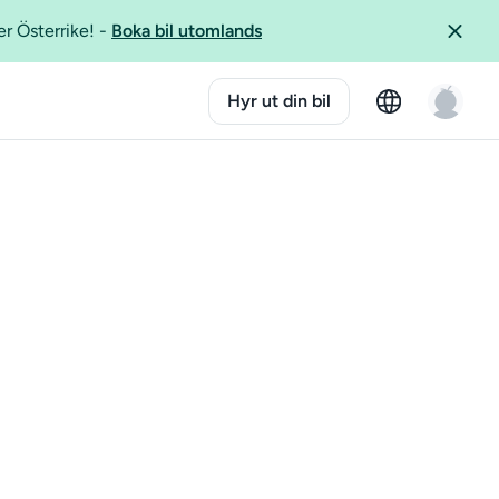
er Österrike!
-
Boka bil utomlands
Hyr ut din bil