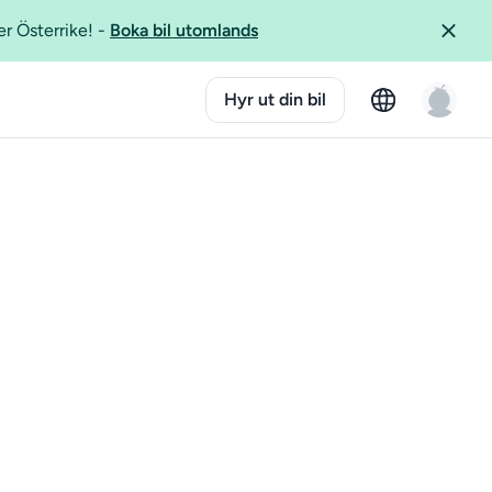
er Österrike!
-
Boka bil utomlands
Hyr ut din bil