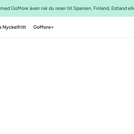
ed GoMore även när du reser till Spanien, Finland, Estland ell
a Nyckelfritt
GoMore+