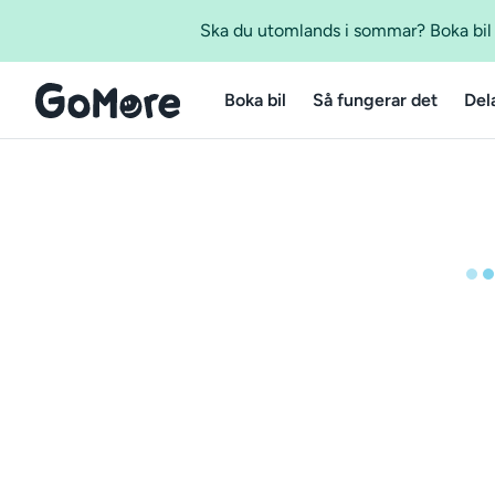
Ska du utomlands i sommar? Boka bil m
Boka bil
Så fungerar det
Del