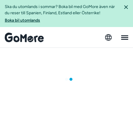
Ska du utomlands i sommar? Boka bil med GoMore även när
du reser till Spanien, Finland, Estland eller Österrike!
Boka bil utomlands