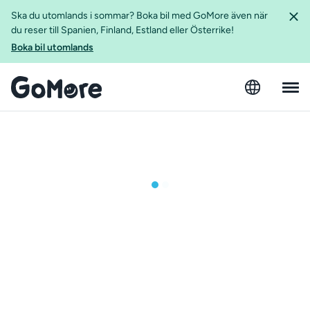
Ska du utomlands i sommar? Boka bil med GoMore även när
du reser till Spanien, Finland, Estland eller Österrike!
Boka bil utomlands