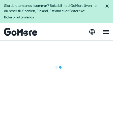
Ska du utomlands i sommar? Boka bil med GoMore även när
du reser till Spanien, Finland, Estland eller Österrike!
Boka bil utomlands