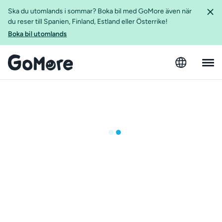
Ska du utomlands i sommar? Boka bil med GoMore även när
du reser till Spanien, Finland, Estland eller Österrike!
Boka bil utomlands