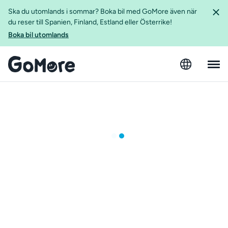
Ska du utomlands i sommar? Boka bil med GoMore även när
du reser till Spanien, Finland, Estland eller Österrike!
Boka bil utomlands