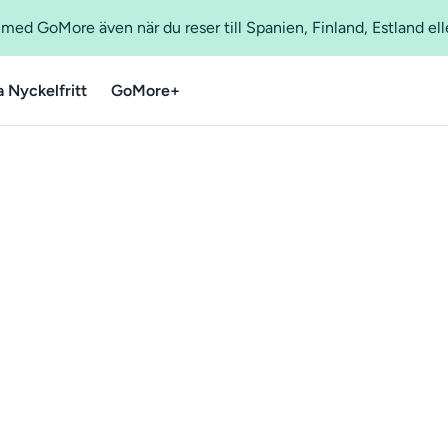
ed GoMore även när du reser till Spanien, Finland, Estland ell
a Nyckelfritt
GoMore+