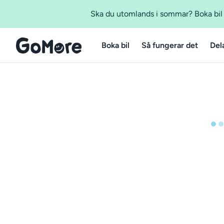
Ska du utomlands i sommar? Boka bil m
Boka bil
Så fungerar det
Del