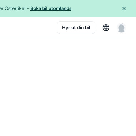
er Österrike!
-
Boka bil utomlands
Hyr ut din bil