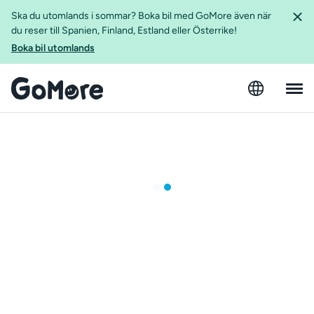
Ska du utomlands i sommar? Boka bil med GoMore även när
du reser till Spanien, Finland, Estland eller Österrike!
Boka bil utomlands