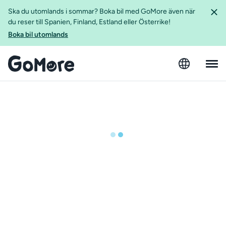
Ska du utomlands i sommar? Boka bil med GoMore även när
du reser till Spanien, Finland, Estland eller Österrike!
Boka bil utomlands