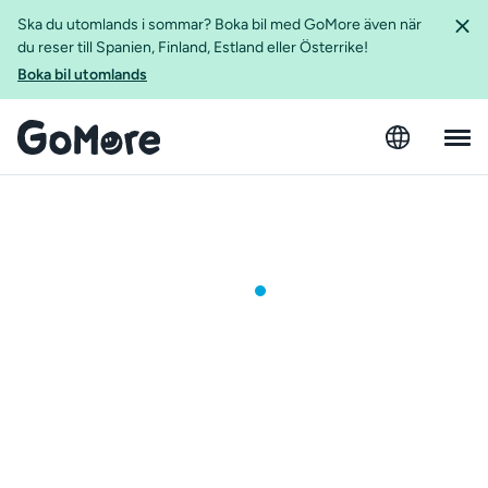
Ska du utomlands i sommar? Boka bil med GoMore även när
du reser till Spanien, Finland, Estland eller Österrike!
Boka bil utomlands