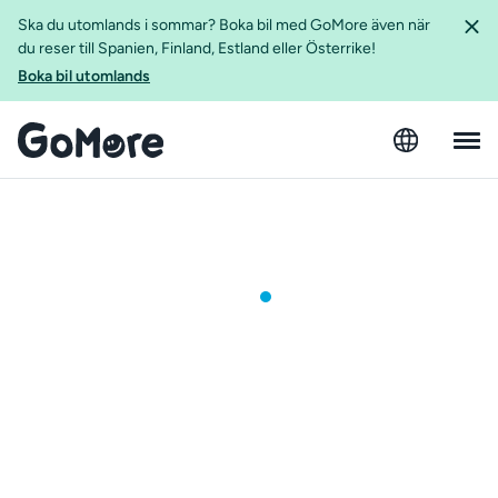
Ska du utomlands i sommar? Boka bil med GoMore även när
du reser till Spanien, Finland, Estland eller Österrike!
Boka bil utomlands