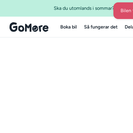
Ska du utomlands i sommar? Boka bil m
Bilen 
Boka bil
Så fungerar det
Del