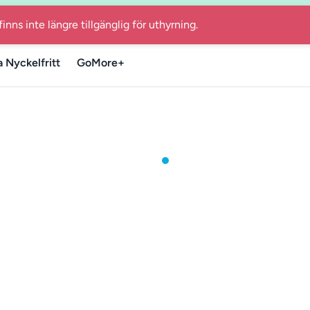
ed GoMore även när du reser till Spanien, Finland, Estland ell
finns inte längre tillgänglig för uthyrning.
a Nyckelfritt
GoMore+