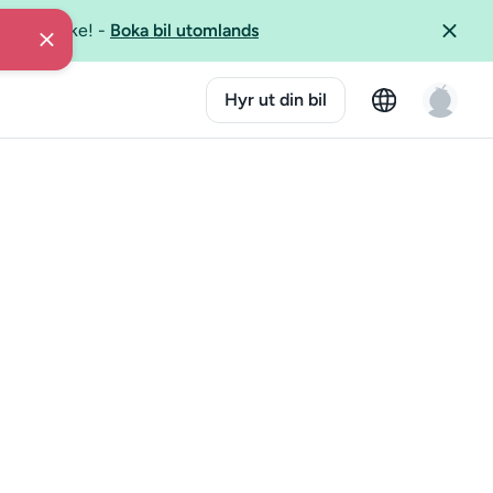
er Österrike!
-
Boka bil utomlands
Hyr ut din bil