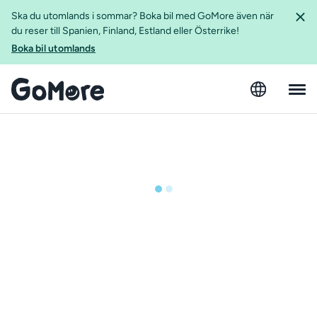
Ska du utomlands i sommar? Boka bil med GoMore även när
du reser till Spanien, Finland, Estland eller Österrike!
Boka bil utomlands