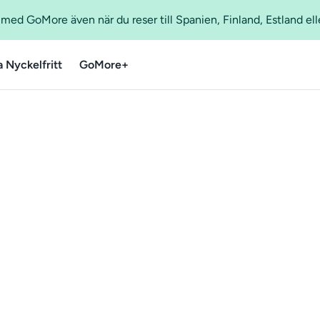
ed GoMore även när du reser till Spanien, Finland, Estland ell
a Nyckelfritt
GoMore+