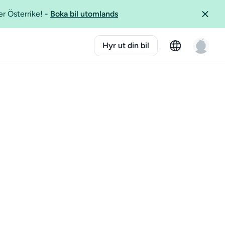
er Österrike!
-
Boka bil utomlands
Hyr ut din bil