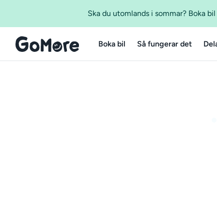
Ska du utomlands i sommar? Boka bil m
Boka bil
Så fungerar det
Del