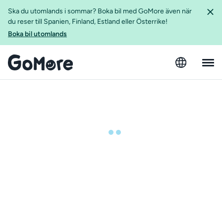
Ska du utomlands i sommar? Boka bil med GoMore även när
du reser till Spanien, Finland, Estland eller Österrike!
Boka bil utomlands