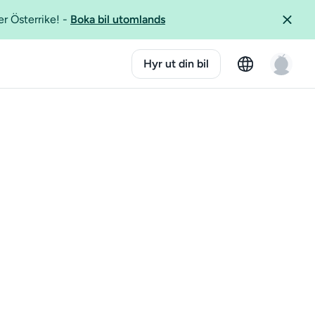
er Österrike!
-
Boka bil utomlands
Hyr ut din bil