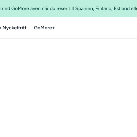
ed GoMore även när du reser till Spanien, Finland, Estland ell
a Nyckelfritt
GoMore+