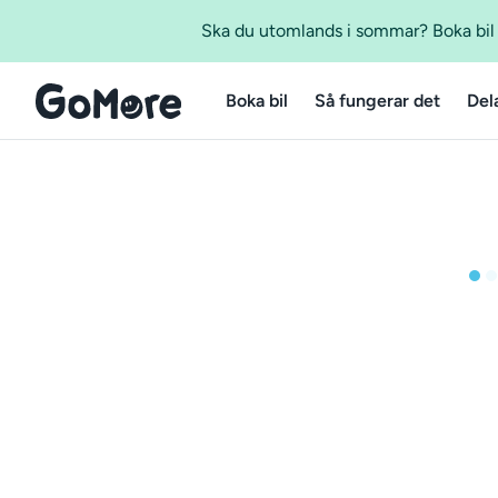
Ska du utomlands i sommar? Boka bil m
Boka bil
Så fungerar det
Del