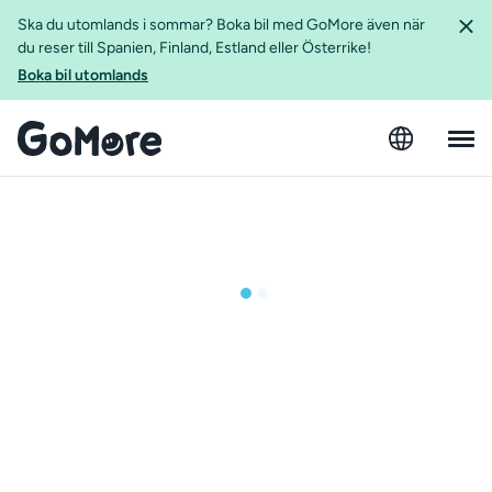
Ska du utomlands i sommar? Boka bil med GoMore även när
du reser till Spanien, Finland, Estland eller Österrike!
Boka bil utomlands