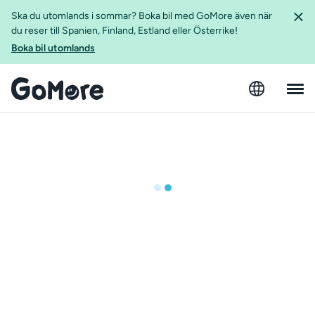
Ska du utomlands i sommar? Boka bil med GoMore även när
du reser till Spanien, Finland, Estland eller Österrike!
Boka bil utomlands