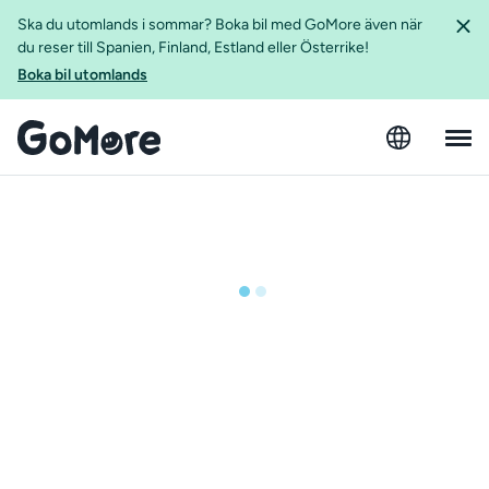
Ska du utomlands i sommar? Boka bil med GoMore även när
du reser till Spanien, Finland, Estland eller Österrike!
Boka bil utomlands