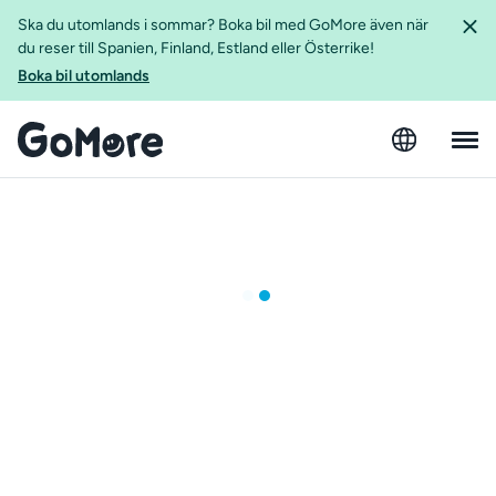
Ska du utomlands i sommar? Boka bil med GoMore även när
du reser till Spanien, Finland, Estland eller Österrike!
Boka bil utomlands