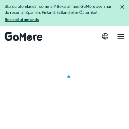
Ska du utomlands i sommar? Boka bil med GoMore även när
du reser till Spanien, Finland, Estland eller Österrike!
Boka bil utomlands