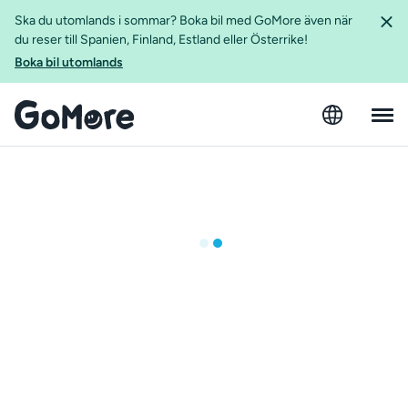
Ska du utomlands i sommar? Boka bil med GoMore även när
du reser till Spanien, Finland, Estland eller Österrike!
Boka bil utomlands