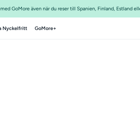
ed GoMore även när du reser till Spanien, Finland, Estland ell
a Nyckelfritt
GoMore+