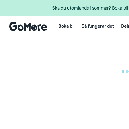
Ska du utomlands i sommar? Boka bil m
Boka bil
Så fungerar det
Del