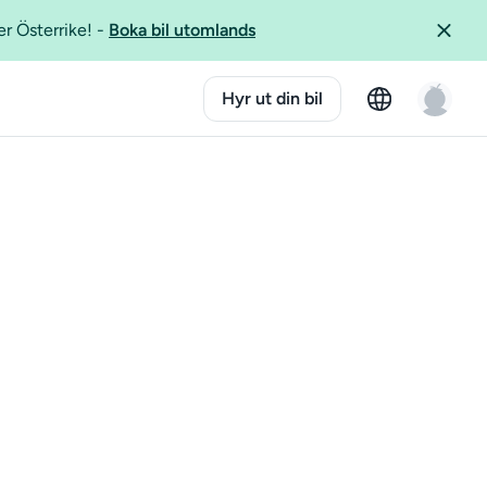
er Österrike!
-
Boka bil utomlands
Hyr ut din bil