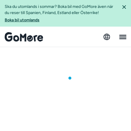
Ska du utomlands i sommar? Boka bil med GoMore även när
du reser till Spanien, Finland, Estland eller Österrike!
Boka bil utomlands