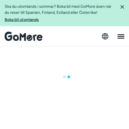
Ska du utomlands i sommar? Boka bil med GoMore även när
du reser till Spanien, Finland, Estland eller Österrike!
Boka bil utomlands