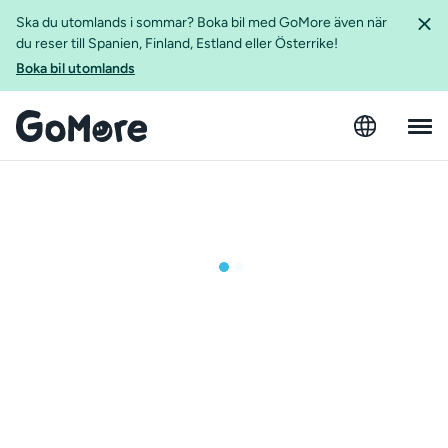
Ska du utomlands i sommar? Boka bil med GoMore även när
du reser till Spanien, Finland, Estland eller Österrike!
Boka bil utomlands