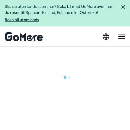
Ska du utomlands i sommar? Boka bil med GoMore även när
du reser till Spanien, Finland, Estland eller Österrike!
Boka bil utomlands