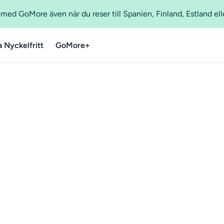
ed GoMore även när du reser till Spanien, Finland, Estland ell
a Nyckelfritt
GoMore+