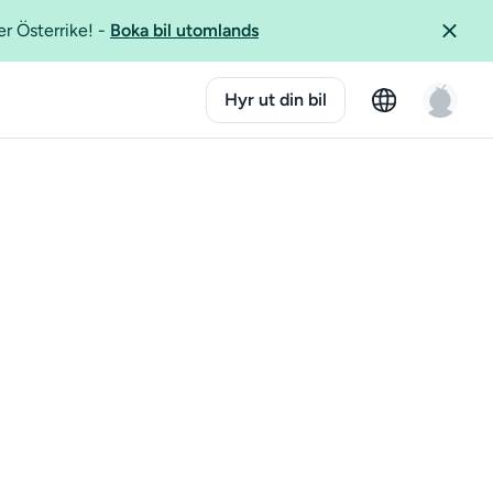
er Österrike!
-
Boka bil utomlands
Hyr ut din bil