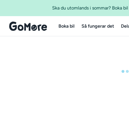
Ska du utomlands i sommar? Boka bil m
Boka bil
Så fungerar det
Del