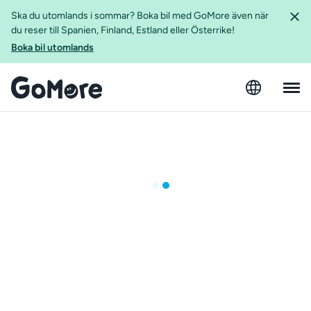
Ska du utomlands i sommar? Boka bil med GoMore även när
du reser till Spanien, Finland, Estland eller Österrike!
Boka bil utomlands