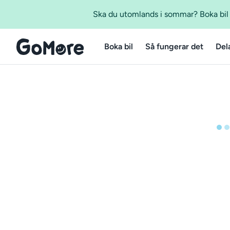
Ska du utomlands i sommar? Boka bil m
Boka bil
Så fungerar det
Del