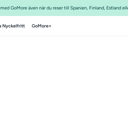
ed GoMore även när du reser till Spanien, Finland, Estland ell
a Nyckelfritt
GoMore+