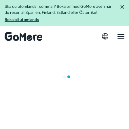
Ska du utomlands i sommar? Boka bil med GoMore även när
du reser till Spanien, Finland, Estland eller Österrike!
Boka bil utomlands