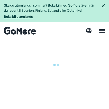
Ska du utomlands i sommar? Boka bil med GoMore även när
du reser till Spanien, Finland, Estland eller Österrike!
Boka bil utomlands