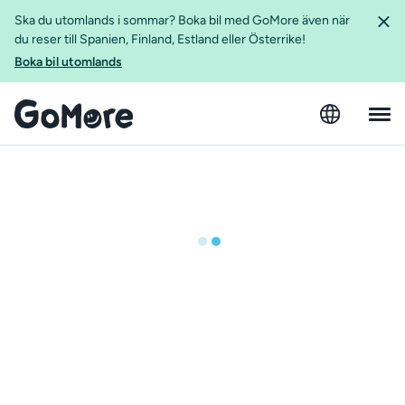
Ska du utomlands i sommar? Boka bil med GoMore även när
du reser till Spanien, Finland, Estland eller Österrike!
Boka bil utomlands