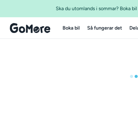
Ska du utomlands i sommar? Boka bil m
Boka bil
Så fungerar det
Del