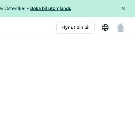
er Österrike!
-
Boka bil utomlands
Hyr ut din bil