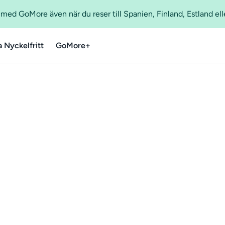
ed GoMore även när du reser till Spanien, Finland, Estland ell
a Nyckelfritt
GoMore+