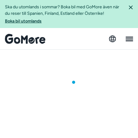
Ska du utomlands i sommar? Boka bil med GoMore även när
du reser till Spanien, Finland, Estland eller Österrike!
Boka bil utomlands