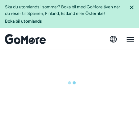
Ska du utomlands i sommar? Boka bil med GoMore även när
du reser till Spanien, Finland, Estland eller Österrike!
Boka bil utomlands