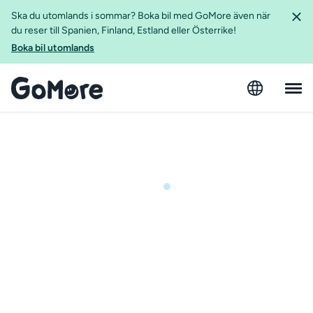
Ska du utomlands i sommar? Boka bil med GoMore även när
du reser till Spanien, Finland, Estland eller Österrike!
Boka bil utomlands