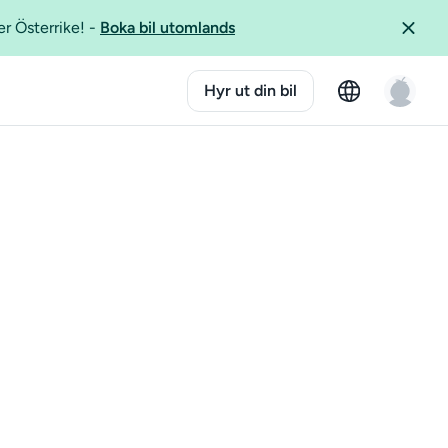
er Österrike!
-
Boka bil utomlands
Hyr ut din bil