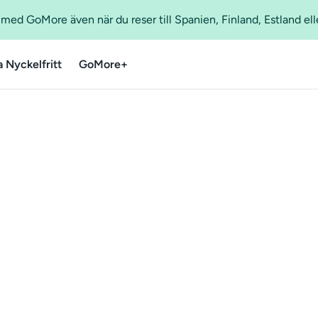
ed GoMore även när du reser till Spanien, Finland, Estland ell
a Nyckelfritt
GoMore+