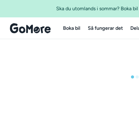
Ska du utomlands i sommar? Boka bil m
Boka bil
Så fungerar det
Del