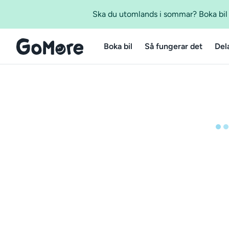
Ska du utomlands i sommar? Boka bil m
Boka bil
Så fungerar det
Del