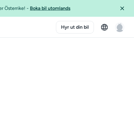
er Österrike!
-
Boka bil utomlands
Hyr ut din bil