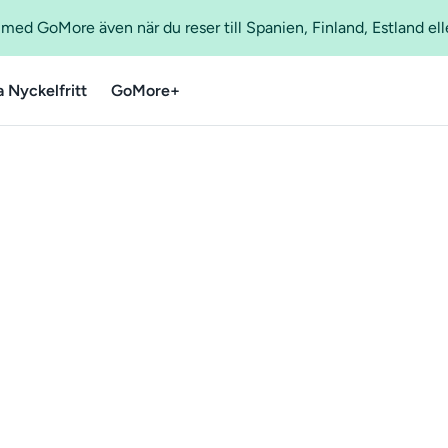
ed GoMore även när du reser till Spanien, Finland, Estland ell
a Nyckelfritt
GoMore+