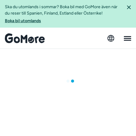
Ska du utomlands i sommar? Boka bil med GoMore även när
du reser till Spanien, Finland, Estland eller Österrike!
Boka bil utomlands