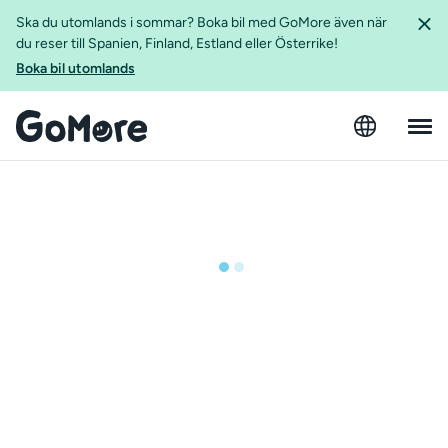
Ska du utomlands i sommar? Boka bil med GoMore även när
du reser till Spanien, Finland, Estland eller Österrike!
Boka bil utomlands