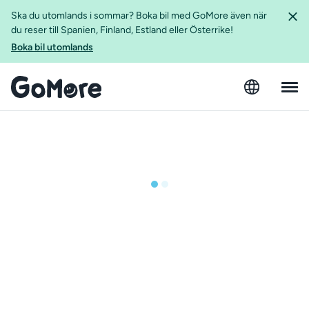
Ska du utomlands i sommar? Boka bil med GoMore även när
du reser till Spanien, Finland, Estland eller Österrike!
Boka bil utomlands