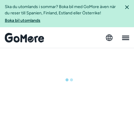
Ska du utomlands i sommar? Boka bil med GoMore även när
du reser till Spanien, Finland, Estland eller Österrike!
Boka bil utomlands