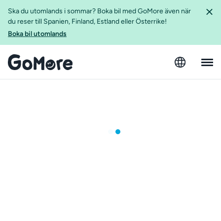
Ska du utomlands i sommar? Boka bil med GoMore även när
du reser till Spanien, Finland, Estland eller Österrike!
Boka bil utomlands