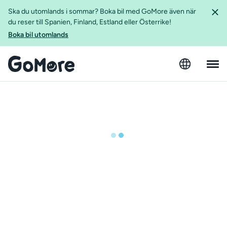
Ska du utomlands i sommar? Boka bil med GoMore även när
du reser till Spanien, Finland, Estland eller Österrike!
Boka bil utomlands