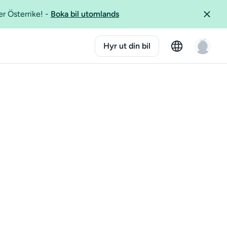
er Österrike!
-
Boka bil utomlands
Hyr ut din bil