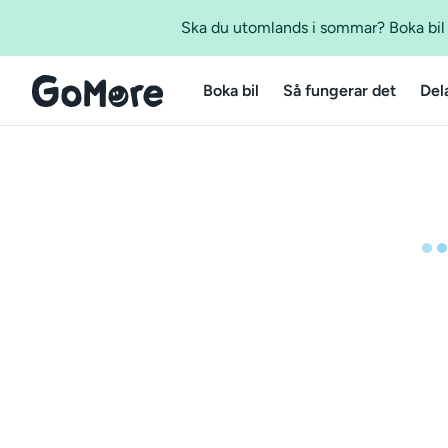
Ska du utomlands i sommar? Boka bil m
Boka bil
Så fungerar det
Del