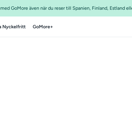
ed GoMore även när du reser till Spanien, Finland, Estland ell
a Nyckelfritt
GoMore+