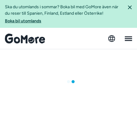
Ska du utomlands i sommar? Boka bil med GoMore även när
du reser till Spanien, Finland, Estland eller Österrike!
Boka bil utomlands