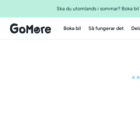
Ska du utomlands i sommar? Boka bil m
Boka bil
Så fungerar det
Del