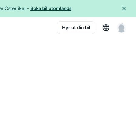
er Österrike!
-
Boka bil utomlands
Hyr ut din bil