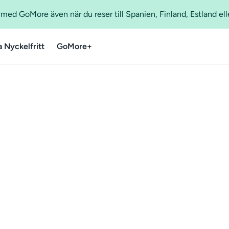
ed GoMore även när du reser till Spanien, Finland, Estland ell
a Nyckelfritt
GoMore+