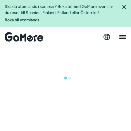
Ska du utomlands i sommar? Boka bil med GoMore även när
du reser till Spanien, Finland, Estland eller Österrike!
Boka bil utomlands